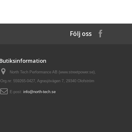
Följ oss
Butiksinformation
North Tech Performance AB (www.streetpower.se),
Org.nr: 559265-0427, Agrasjövägen 7, 29340 Olofström
E-post:
info@north-tech.se