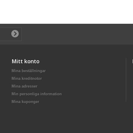
Mitt konto
Mina beställningar
Mina kreditnotor
Mina adresser
Min personliga information
Mina kuponger