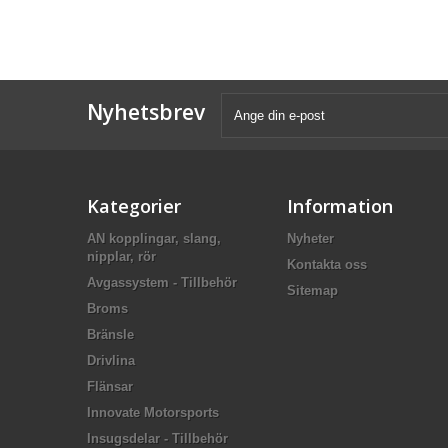
Nyhetsbrev
Kategorier
Information
AN kopplingar, slang,
Nyheter
nipplar, rör
Kontakta oss
Avgassystem - Tillbehör
Sitemap
Broms
Bränsle
Drivlina
Flänsar
Innovate Motorsports
Insugsdelar - Tillbehör