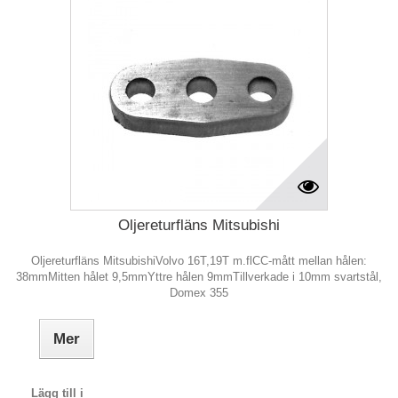
Oljereturfläns Mitsubishi
Oljereturfläns MitsubishiVolvo 16T,19T m.flCC-mått mellan hålen:
38mmMitten hålet 9,5mmYttre hålen 9mmTillverkade i 10mm svartstål,
Domex 355
Mer
Lägg till i