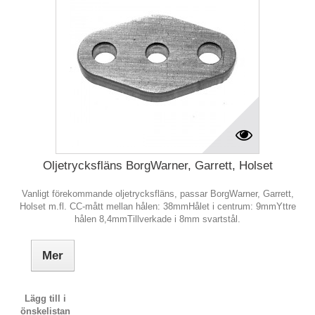
Oljetrycksfläns BorgWarner, Garrett, Holset
Vanligt förekommande oljetrycksfläns, passar BorgWarner, Garrett,
Holset m.fl. CC-mått mellan hålen: 38mmHålet i centrum: 9mmYttre
hålen 8,4mmTillverkade i 8mm svartstål.
Mer
Lägg till i
önskelistan