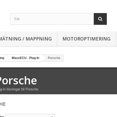
MÄTNING / MAPPNING
MOTOROPTIMERING
ing
MaxxECU - Plug In
Porsche
Porsche
g-in lösningar till Porsche.
CHE
ter