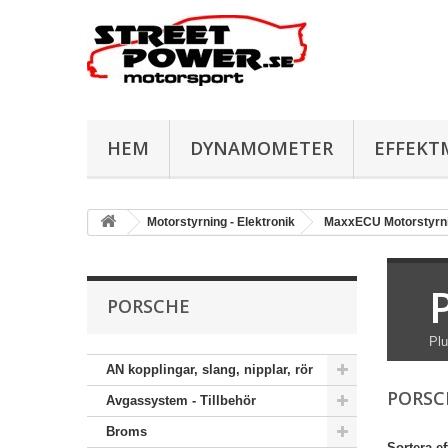
HEM
DYNAMOMETER
EFFEKT
Motorstyrning - Elektronik
MaxxECU Motorstyrn
PORSCHE
Plu
AN kopplingar, slang, nipplar, rör
PORS
Avgassystem - Tillbehör
Broms
Sortera ef