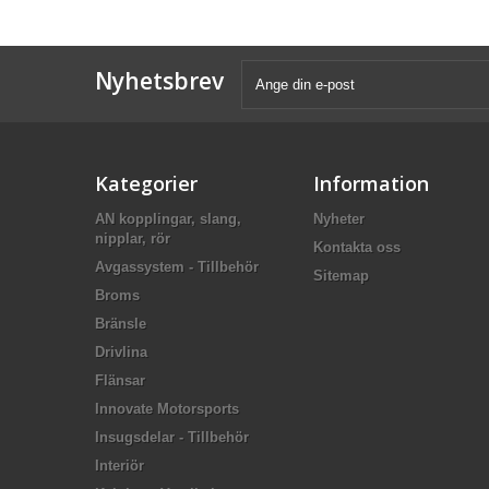
Nyhetsbrev
Kategorier
Information
AN kopplingar, slang,
Nyheter
nipplar, rör
Kontakta oss
Avgassystem - Tillbehör
Sitemap
Broms
Bränsle
Drivlina
Flänsar
Innovate Motorsports
Insugsdelar - Tillbehör
Interiör