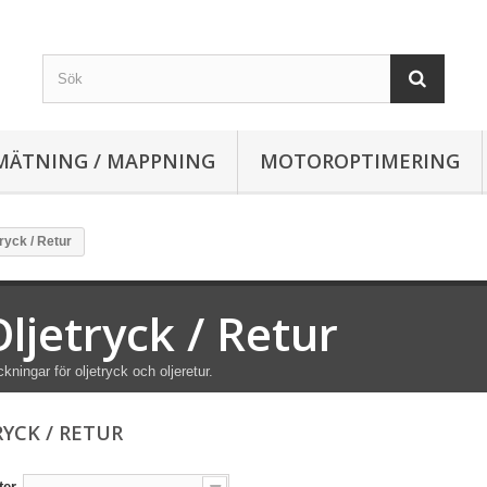
MÄTNING / MAPPNING
MOTOROPTIMERING
tryck / Retur
Oljetryck / Retur
kningar för oljetryck och oljeretur.
RYCK / RETUR
ter