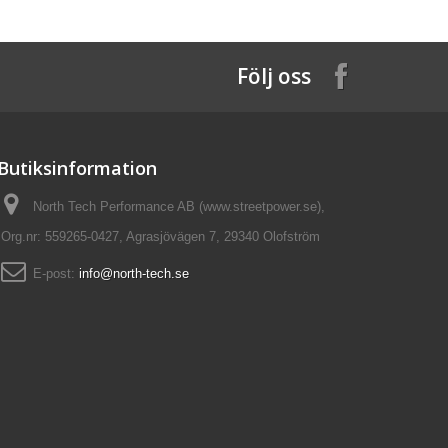
Följ oss
Butiksinformation
North Tech Performance AB (www.streetpower.se),
Org.nr: 559265-0427, Agrasjövägen 7, 29340 Olofström
E-post:
info@north-tech.se