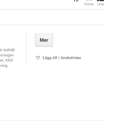
Rutnät
Lista
Mer
t bulthål:
ckningen
Lägg till i önskelistan
set, KKK
ning.