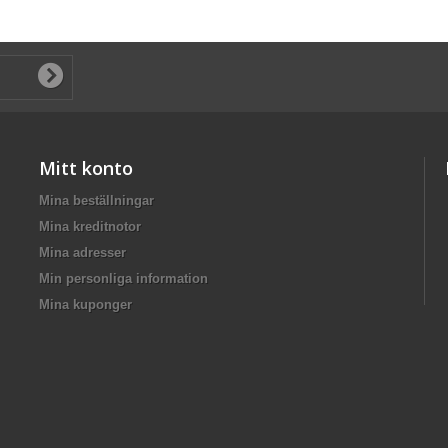
Mitt konto
Mina beställningar
Mina kreditnotor
Mina adresser
Min personliga information
Mina kuponger