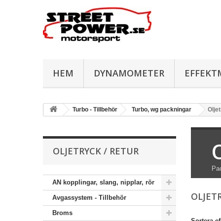
HEM
DYNAMOMETER
EFFEKT
Turbo - Tillbehör
Turbo, wg packningar
Olje
OLJETRYCK / RETUR
Pac
AN kopplingar, slang, nipplar, rör
OLJET
Avgassystem - Tillbehör
Broms
Sortera ef