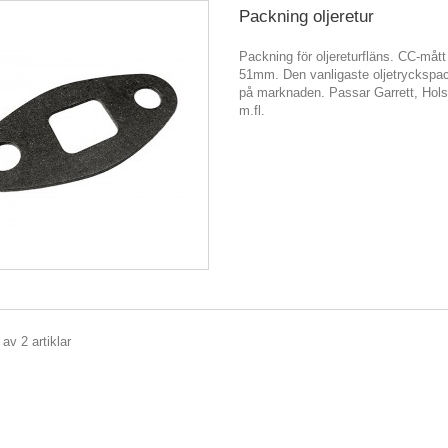
Packning oljeretur
Packning för oljereturfläns. CC-mått 
51mm. Den vanligaste oljetryckspa
på marknaden. Passar Garrett, Hol
m.fl.
 av 2 artiklar