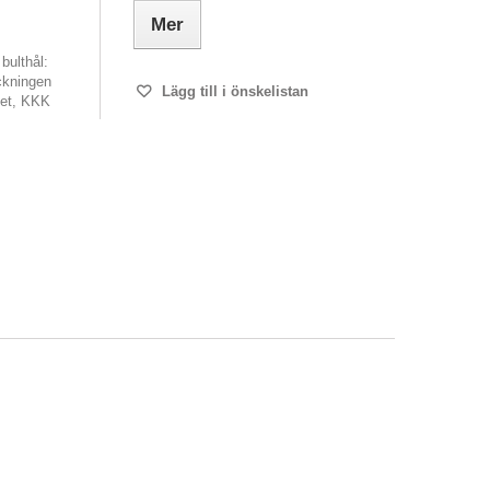
Mer
bulthål:
ckningen
Lägg till i önskelistan
set, KKK