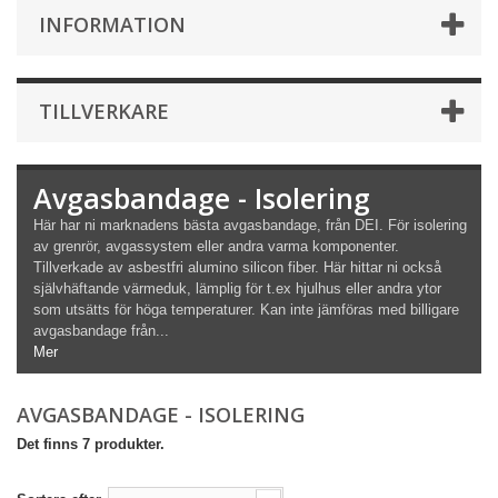
INFORMATION
TILLVERKARE
Avgasbandage - Isolering
Här har ni marknadens bästa avgasbandage, från DEI. För isolering
av grenrör, avgassystem eller andra varma komponenter.
Tillverkade av asbestfri alumino silicon fiber. Här hittar ni också
självhäftande värmeduk, lämplig för t.ex hjulhus eller andra ytor
som utsätts för höga temperaturer. Kan inte jämföras med billigare
avgasbandage från...
Mer
AVGASBANDAGE - ISOLERING
Det finns 7 produkter.