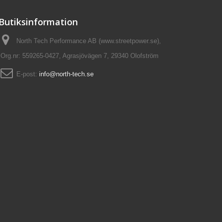
Butiksinformation
North Tech Performance AB (www.streetpower.se),
Org.nr: 559265-0427, Agrasjövägen 7, 29340 Olofström
E-post:
info@north-tech.se