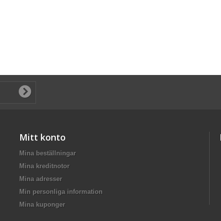
Mitt konto
Mina beställningar
Mina kreditnotor
Mina adresser
Min personliga information
Mina kuponger