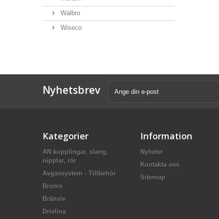
Walbro
Wiseco
Nyhetsbrev
Kategorier
Information
AN kopplingar, slang,
Nyheter
nipplar, rör
Kontakta oss
Avgassystem - Tillbehör
Sitemap
Broms
Bränsle
Drivlina