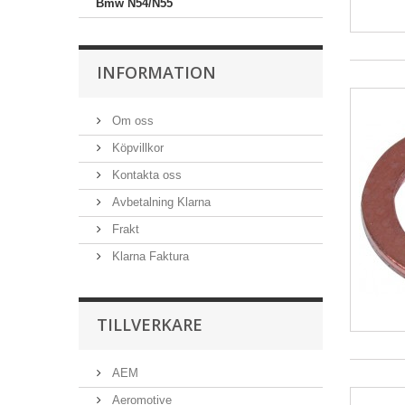
Bmw N54/N55
INFORMATION
Om oss
Köpvillkor
Kontakta oss
Avbetalning Klarna
Frakt
Klarna Faktura
TILLVERKARE
AEM
Aeromotive