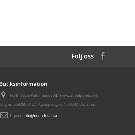
Följ oss
Butiksinformation
North Tech Performance AB (www.streetpower.se),
Org.nr: 559265-0427, Agrasjövägen 7, 29340 Olofström
E-post:
info@north-tech.se