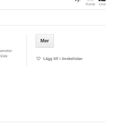
Rutnät
Lista
Mer
iameter:
klek:
Lägg till i önskelistan