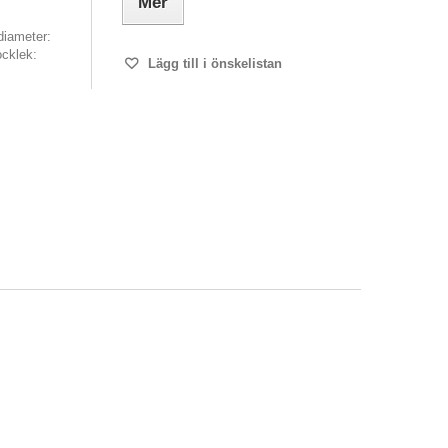
Mer
diameter:
cklek:
Lägg till i önskelistan