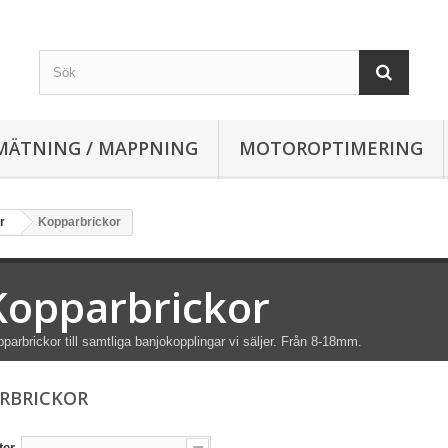
MÄTNING / MAPPNING
MOTOROPTIMERING
r
Kopparbrickor
Kopparbrickor
parbrickor till samtliga banjokopplingar vi säljer. Från 8-18mm.
RBRICKOR
ter