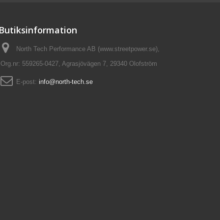
Butiksinformation
North Tech Performance AB (www.streetpower.se),
Org.nr: 559265-0427, Agrasjövägen 7, 29340 Olofström
E-post:
info@north-tech.se