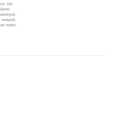
8mm. Utv
: 14mm
betstryck:
, metanol,
 per meter.