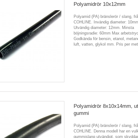
Polyamidrör 10x12mm
Polyamid (PA) bränslerör / slang, fr
COHLINE. Invändig diameter: 10m
Utvändig diameter: 12mm. Minsta
böjningsradie: 60mm Max arbetstryc
Godkända för bensin, etanol, metano
luft, vatten, glykol mm. Pris per met
Polyamidrör 8x10x14mm, u
gummi
Polyamid (PA) bränslerör / slang, fr
COHLINE. Denna modell har en vul
gummislang utvändigt, som skydda