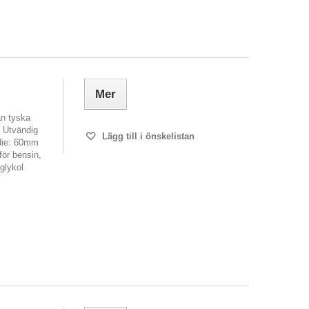
Mer
ån tyska
 Utvändig
Lägg till i önskelistan
die: 60mm
för bensin,
 glykol