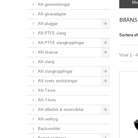
Me
AN genomföringar
AN givaradapter
BRÄNS
AN pluggar
AN PTFE slang
Sortera ef
AN PTFE slangkopplingar
AN skarvar
Visar 1 - 4
AN slang
AN slangkopplingar
AN svets anslutningar
AN T-kors
AN Y-kors
AN tillbehör & reservdelar
AN verktyg
Backventiler