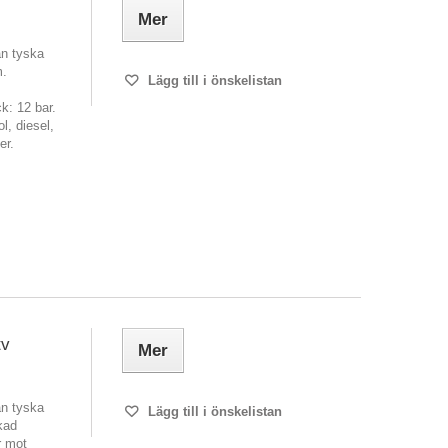
Mer
ån tyska
m.
Lägg till i önskelistan
k: 12 bar.
l, diesel,
er.
tv
Mer
ån tyska
Lägg till i önskelistan
kad
r mot