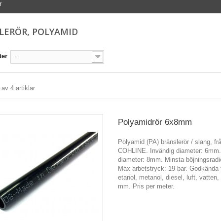
r
LERÖR, POLYAMID
ter
--
 av 4 artiklar
Polyamidrör 6x8mm
Polyamid (PA) bränslerör / slang, fr
COHLINE. Invändig diameter: 6mm.
diameter: 8mm. Minsta böjningsrad
Max arbetstryck: 19 bar. Godkända 
etanol, metanol, diesel, luft, vatten,
mm. Pris per meter.