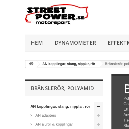
HEM
DYNAMOMETER
EFFEKT
AN kopplingar, slang, nipplar, rör
Bränslerör, po
BRÄNSLERÖR, POLYAMID
Pol
God
AN kopplingar, slang, nipplar, rör
Ett
Anv
AN adapters
T.
AN alurör & kopplingar
Ska