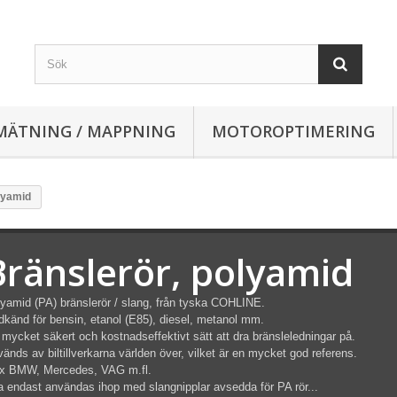
MÄTNING / MAPPNING
MOTOROPTIMERING
lyamid
Bränslerör, polyamid
yamid (PA) bränslerör / slang, från tyska COHLINE.
känd för bensin, etanol (E85), diesel, metanol mm.
 mycket säkert och kostnadseffektivt sätt att dra bränsleledningar på.
änds av biltillverkarna världen över, vilket är en mycket god referens.
ex BMW, Mercedes, VAG m.fl.
 endast användas ihop med slangnipplar avsedda för PA rör...