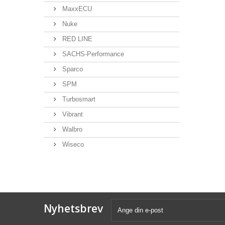
MaxxECU
Nuke
RED LINE
SACHS-Performance
Sparco
SPM
Turbosmart
Vibrant
Walbro
Wiseco
Nyhetsbrev