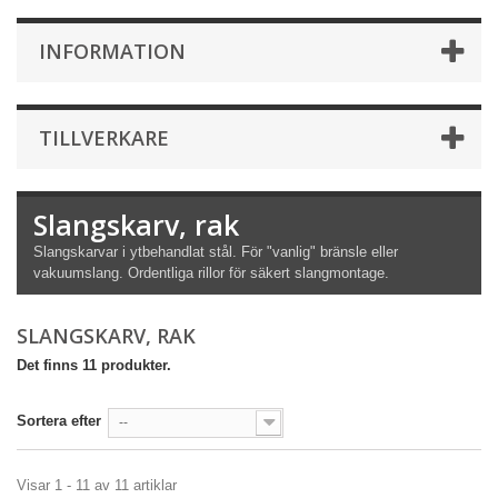
INFORMATION
TILLVERKARE
Slangskarv, rak
Slangskarvar i ytbehandlat stål. För "vanlig" bränsle eller
vakuumslang. Ordentliga rillor för säkert slangmontage.
SLANGSKARV, RAK
Det finns 11 produkter.
Sortera efter
--
Visar 1 - 11 av 11 artiklar