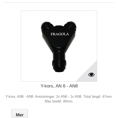
Y-kors, AN 6 - AN8
Y-kors, AN6 - AN8. Anslutningar: 2x AN6 - 1x AN8. Total längd: 47mm.
Max bredd: 40mm.
Mer