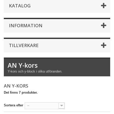
KATALOG
INFORMATION
TILLVERKARE
AN Y-kors
Y-kors och y-block i olika utföranden.
AN Y-KORS
Det finns 7 produkter.
Sortera efter
--