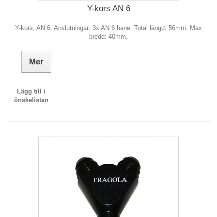
Y-kors AN 6
Y-kors, AN 6. Anslutningar: 3x AN 6 hane. Total längd: 56mm. Max
bredd: 40mm.
Mer
Lägg till i
önskelistan