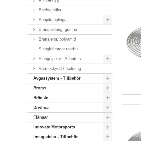
AN verktyg
Backventiler
Banjokopplingar
Bränsleslang, gummi
Bränslerör, polyamid
Slangklämmor rostfria
Slangnipplar - Adapters
Värmeskydd / Isolering
Avgassystem - Tillbehör
Broms
Bränsle
Drivlina
Flänsar
Innovate Motorsports
Insugsdelar - Tillbehör