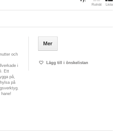
Rutnät
Lista
Mer
mutter och
Lägg till i önskelistan
lverkade i
é. Ett
bygga på,
 hylsa på
ngsverktyg.
N hane!