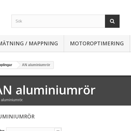
MÄTNING / MAPPNING
MOTOROPTIMERING
pplingar
AN aluminiumrör
AN aluminiumrör
aluminiumrör.
LUMINIUMRÖR
ter