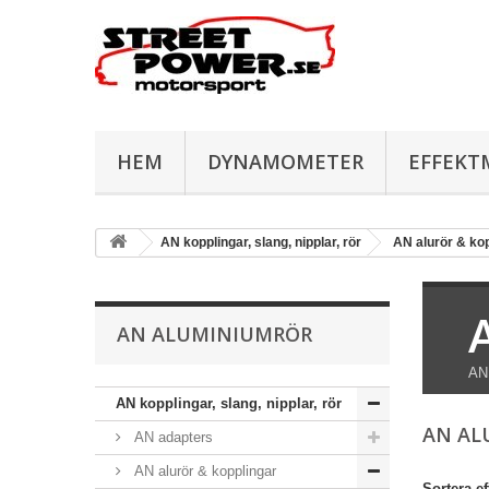
HEM
DYNAMOMETER
EFFEKT
AN kopplingar, slang, nipplar, rör
AN alurör & ko
AN ALUMINIUMRÖR
AN 
AN kopplingar, slang, nipplar, rör
AN A
AN adapters
AN alurör & kopplingar
Sortera ef