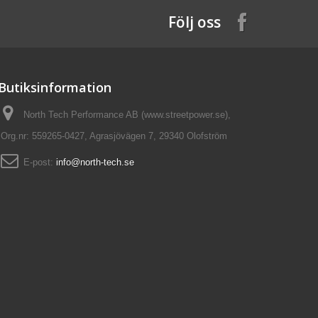
Följ oss
Butiksinformation
North Tech Performance AB (www.streetpower.se),
Org.nr: 559265-0427, Agrasjövägen 7, 29340 Olofström
E-post:
info@north-tech.se