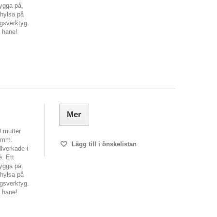
bygga på,
 hylsa på
ngsverktyg.
N hane!
Mer
0 mutter
87mm.
Lägg till i önskelistan
lverkade i
é. Ett
bygga på,
 hylsa på
ngsverktyg.
N hane!