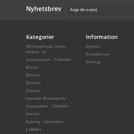
Nyhetsbrev
Kategorier
Information
AN kopplingar, slang,
Nyheter
nipplar, rör
Kontakta oss
Avgassystem - Tillbehör
Sitemap
Broms
Bränsle
Drivlina
Flänsar
Innovate Motorsports
Insugsdelar - Tillbehör
Interiör
Kylning - Ventilation
Luftfilter