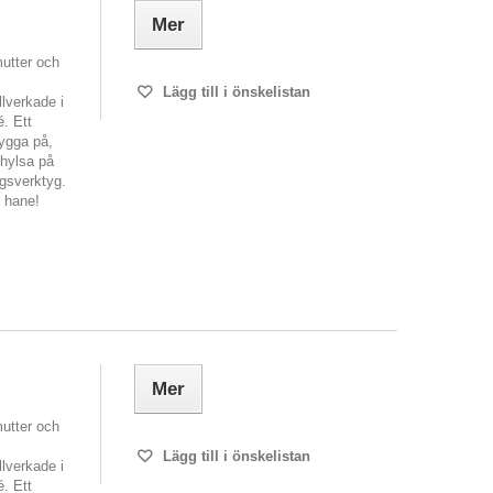
Mer
mutter och
Lägg till i önskelistan
lverkade i
é. Ett
bygga på,
 hylsa på
ngsverktyg.
N hane!
Mer
mutter och
Lägg till i önskelistan
lverkade i
é. Ett