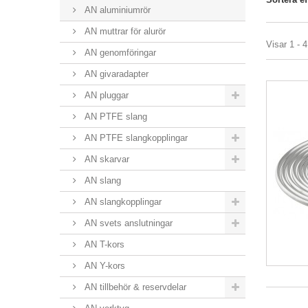
AN aluminiumrör
AN muttrar för alurör
Visar 1 - 4
AN genomföringar
AN givaradapter
AN pluggar
AN PTFE slang
AN PTFE slangkopplingar
AN skarvar
AN slang
AN slangkopplingar
AN svets anslutningar
AN T-kors
AN Y-kors
AN tillbehör & reservdelar