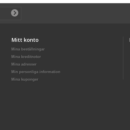
Mitt konto
Mina beställningar
Mina kreditnotor
Mina adresser
Min personliga information
Mina kuponger