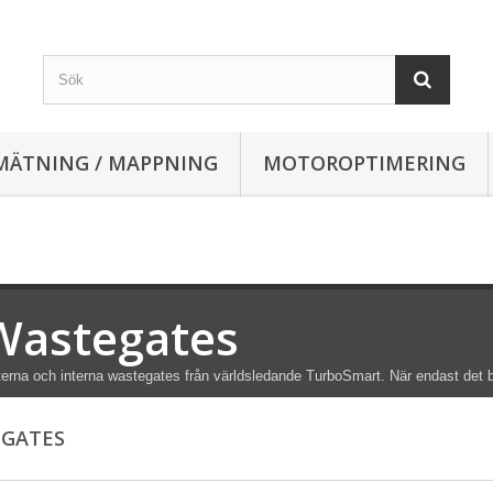
MÄTNING / MAPPNING
MOTOROPTIMERING
Wastegates
erna och interna wastegates från världsledande TurboSmart. När endast det b
EGATES