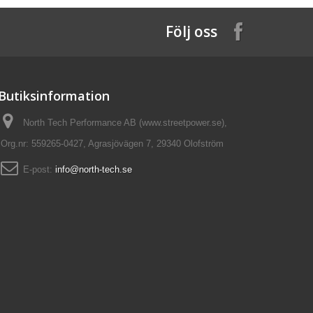
Följ oss
Butiksinformation
North Tech Performance AB (www.streetpower.se),
Org.nr: 559265-0427, Agrasjövägen 7, 29340 Olofström
E-post:
info@north-tech.se