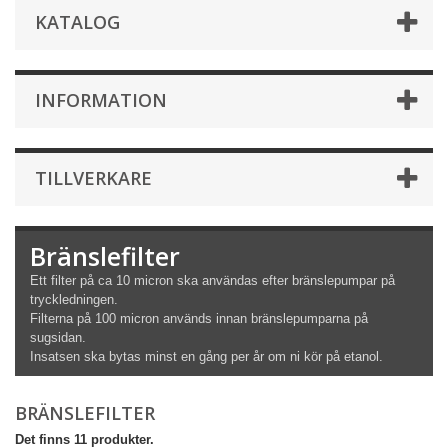
KATALOG
INFORMATION
TILLVERKARE
Bränslefilter
Ett filter på ca 10 micron ska användas efter bränslepumpar på
tryckledningen.
Filterna på 100 micron används innan bränslepumparna på
sugsidan.
Insatsen ska bytas minst en gång per år om ni kör på etanol.
BRÄNSLEFILTER
Det finns 11 produkter.