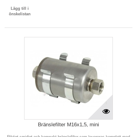
Lägg till i
önskelistan
Bränslefilter M16x1,5, mini
Riktigt smidigt och kompakt bränslefilter som levereras komplett med