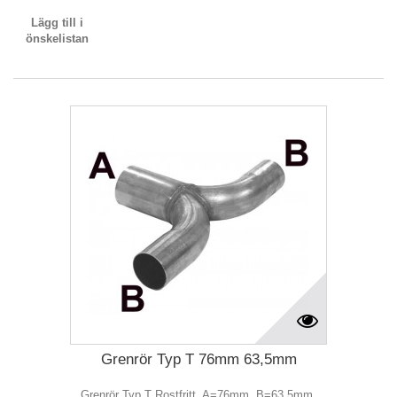
Lägg till i
önskelistan
Grenrör Typ T 76mm 63,5mm
Grenrör Typ T Rostfritt. A=76mm. B=63,5mm.