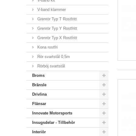
V-band kit
V-band klammer
Grenrör Typ T Rostfritt
Grenrör Typ Y Rostfritt
Grenrör Typ X Rostfritt
Kona rostfri
Rör svartstål 0,5m
Rörböj svartstål
Broms
Bränsle
Drivlina
Flänsar
Innovate Motorsports
Insugsdelar - Tillbehör
Interiör