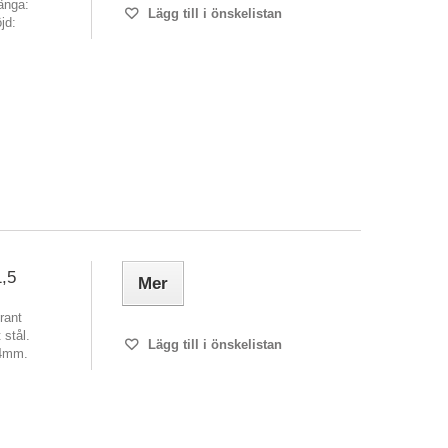
änga:
Lägg till i önskelistan
jd:
,5
Mer
rant
 stål.
Lägg till i önskelistan
,4mm.