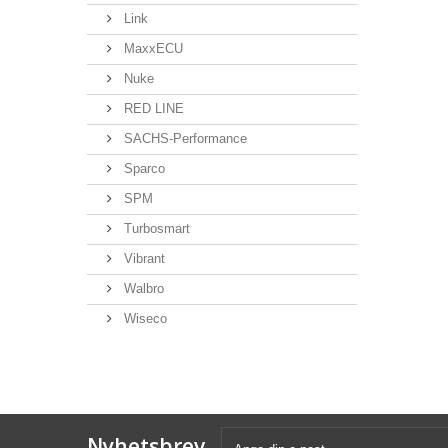
Link
MaxxECU
Nuke
RED LINE
SACHS-Performance
Sparco
SPM
Turbosmart
Vibrant
Walbro
Wiseco
Nyhetsbrev