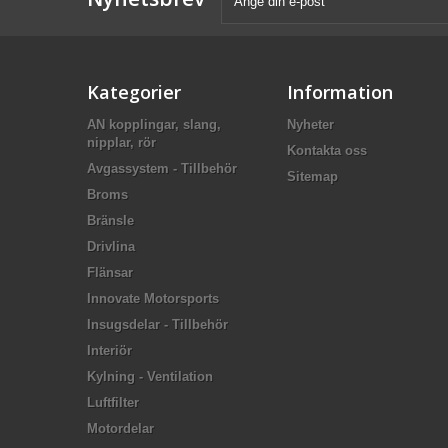
Kategorier
Information
AN kopplingar, slang,
Nyheter
nipplar, rör
Kontakta oss
Avgassystem - Tillbehör
Sitemap
Broms
Bränsle
Drivlina
Flänsar
Innovate Motorsports
Insugsdelar - Tillbehör
Interiör
Kylning - Ventilation
Luftfilter
Motordelar