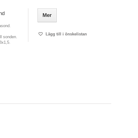
nd
Mer
dasond.
Lägg till i önskelistan
ll sonden.
8x1,5.