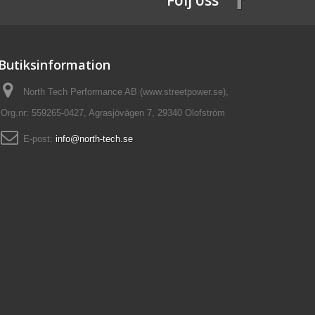
Följ oss
Butiksinformation
North Tech Performance AB (www.streetpower.se),
Org.nr: 559265-0427, Agrasjövägen 7, 29340 Olofström
E-post:
info@north-tech.se