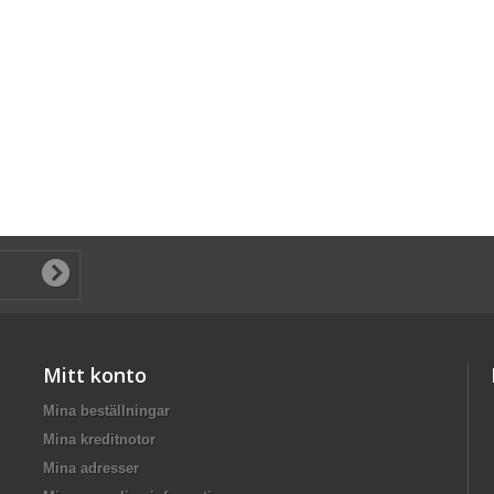
Mitt konto
Mina beställningar
Mina kreditnotor
Mina adresser