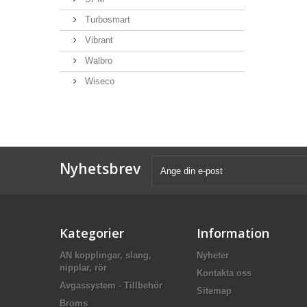
Turbosmart
Vibrant
Walbro
Wiseco
Nyhetsbrev
Kategorier
Information
AN kopplingar, slang,
Nyheter
nipplar, rör
Kontakta oss
Avgassystem - Tillbehör
Sitemap
Broms