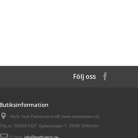
Följ oss
Butiksinformation
North Tech Performance AB (www.streetpower.se),
Org.nr: 559265-0427, Agrasjövägen 7, 29340 Olofström
E-post:
info@north-tech.se