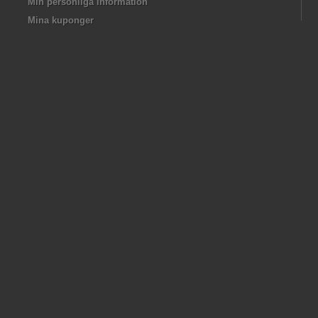
Min personliga information
Mina kuponger