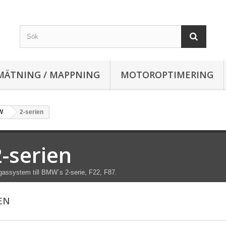
MÄTNING / MAPPNING
MOTOROPTIMERING
W
2-serien
2-serien
assystem till BMW´s 2-serie, F22, F87.
IEN