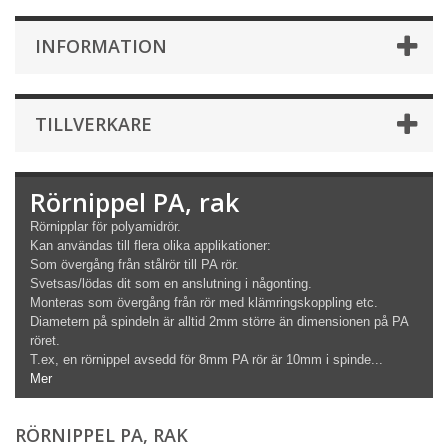
INFORMATION
TILLVERKARE
Rörnippel PA, rak
Rörnipplar för polyamidrör.
Kan användas till flera olika applikationer:
Som övergång från stålrör till PA rör.
Svetsas/lödas dit som en anslutning i någonting.
Monteras som övergång från rör med klämringskoppling etc.
Diametern på spindeln är alltid 2mm större än dimensionen på PA
röret.
T.ex, en rörnippel avsedd för 8mm PA rör är 10mm i spinde...
Mer
RÖRNIPPEL PA, RAK