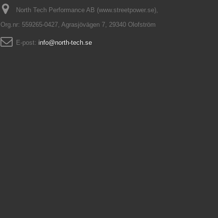
North Tech Performance AB (www.streetpower.se),
Org.nr: 559265-0427, Agrasjövägen 7, 29340 Olofström
E-post:
info@north-tech.se