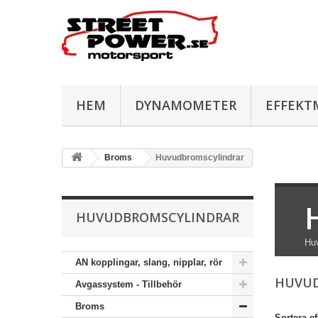
HEM
DYNAMOMETER
EFFEKT
Broms
Huvudbromscylindrar
HUVUDBROMSCYLINDRAR
Huv
AN kopplingar, slang, nipplar, rör
HUVU
Avgassystem - Tillbehör
Broms
Sortera ef