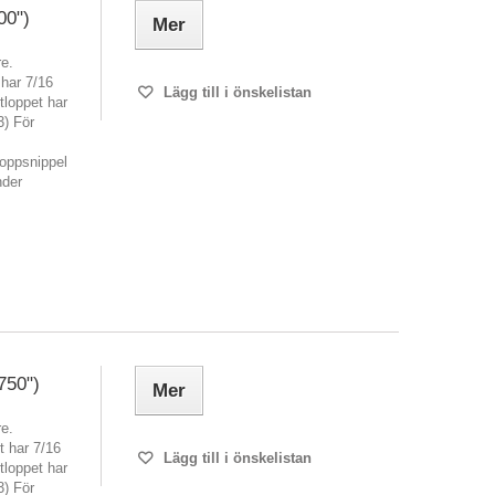
00")
Mer
re.
 har 7/16
Lägg till i önskelistan
loppet har
3) För
loppsnippel
nder
750")
Mer
re.
t har 7/16
Lägg till i önskelistan
loppet har
3) För