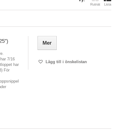
Rutnät
Lista
25")
Mer
re.
 har 7/16
Lägg till i önskelistan
loppet har
3) För
loppsnippel
nder