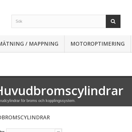
MÄTNING / MAPPNING
MOTOROPTIMERING
Huvudbromscylindrar
udcylindrar för broms och kopplingssystem.
DBROMSCYLINDRAR
ter