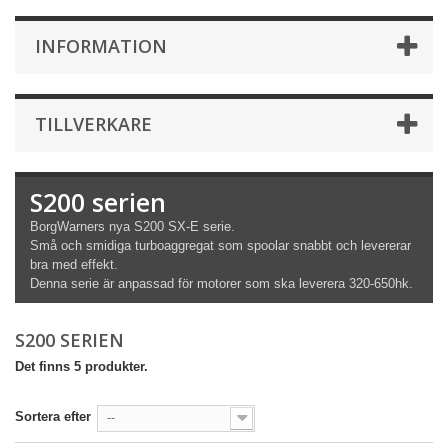
INFORMATION
TILLVERKARE
S200 serien
BorgWarners nya S200 SX-E serie.
Små och smidiga turboaggregat som spoolar snabbt och levererar
bra med effekt.
Denna serie är anpassad för motorer som ska leverera 320-650hk.
S200 SERIEN
Det finns 5 produkter.
Sortera efter
--