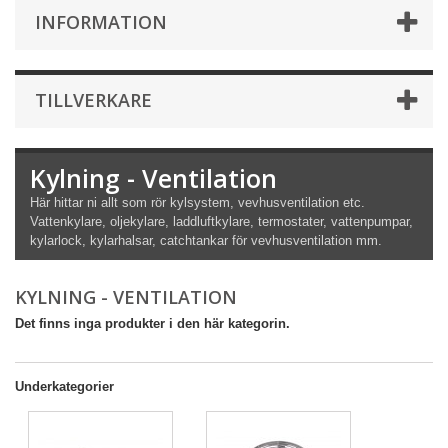
INFORMATION
TILLVERKARE
Kylning - Ventilation
Här hittar ni allt som rör kylsystem, vevhusventilation etc.
Vattenkylare, oljekylare, laddluftkylare, termostater, vattenpumpar,
kylarlock, kylarhalsar, catchtankar för vevhusventilation mm.
KYLNING - VENTILATION
Det finns inga produkter i den här kategorin.
Underkategorier