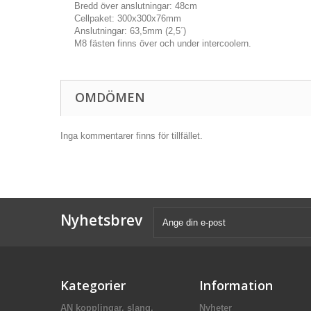
Bredd över anslutningar: 48cm
Cellpaket: 300x300x76mm
Anslutningar: 63,5mm (2,5´)
M8 fästen finns över och under intercoolern.
OMDÖMEN
Inga kommentarer finns för tillfället.
Nyhetsbrev
Kategorier
Information
AN kopplingar, slang,
Nyheter