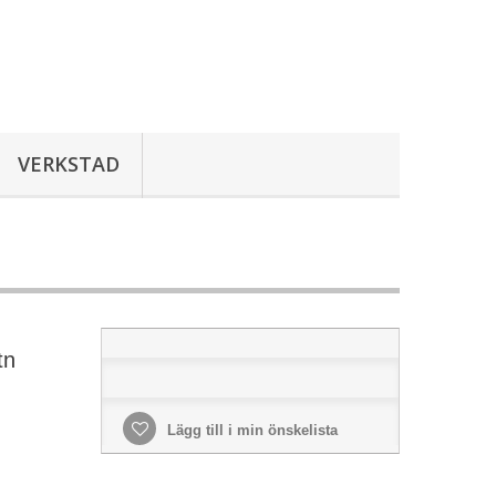
VERKSTAD
tn
Lägg till i min önskelista