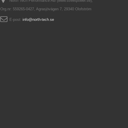
North Tech Performance AB (www.streetpower.se),
Org.nr: 559265-0427, Agrasjövägen 7, 29340 Olofström
E-post:
info@north-tech.se