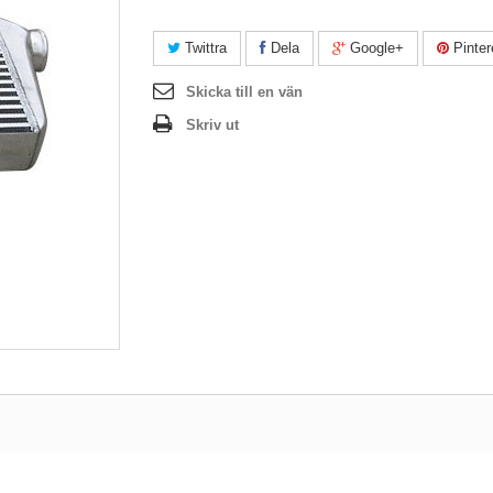
Twittra
Dela
Google+
Pinter
Skicka till en vän
Skriv ut