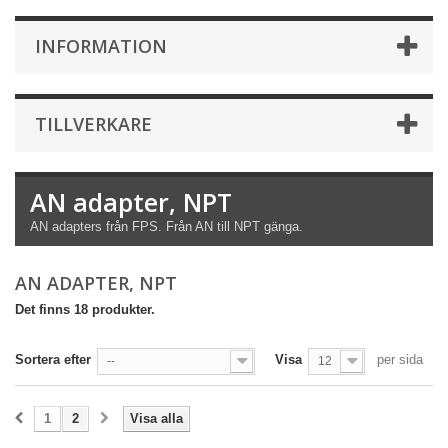
INFORMATION
TILLVERKARE
AN adapter, NPT
AN adapters från FPS. Från AN till NPT gänga.
AN ADAPTER, NPT
Det finns 18 produkter.
Sortera efter
Visa
per sida
--
12
1
2
Visa alla